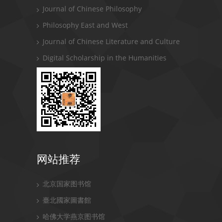
Journal of Chinese Philosophy
Philosophy East and West
Journal of Chinese Literature and Culture
Digital Scholarship in the Humanities
网站推荐
北京国家图书馆
臺北國家圖書館
哈佛大学燕京图书馆