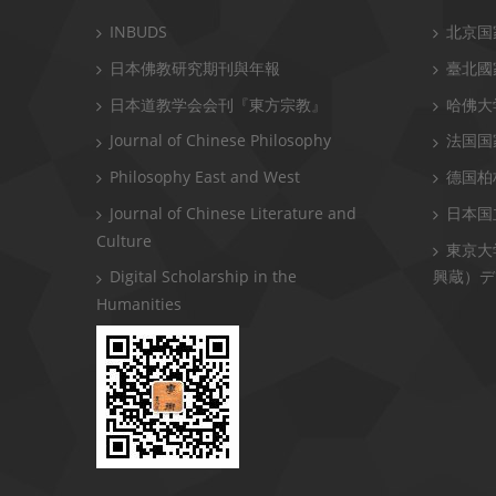
INBUDS
北京国
日本佛教研究期刊與年報
臺北國
日本道教学会会刊『東方宗教』
哈佛大
Journal of Chinese Philosophy
法国国
Philosophy East and West
德国柏
Journal of Chinese Literature and
日本国
Culture
東京大
Digital Scholarship in the
興蔵）デ
Humanities