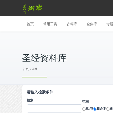
首页
常用工具
古籍库
全集库
专
圣经资料库
首页
/
圣经
请输入检索条件
检索
范围
章:节
和合本
新