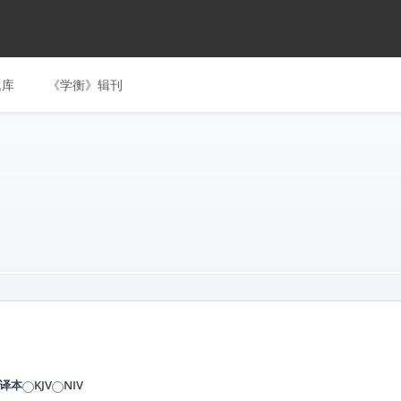
题库
《学衡》辑刊
译本
KJV
NIV