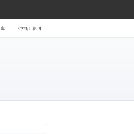
题库
《学衡》辑刊