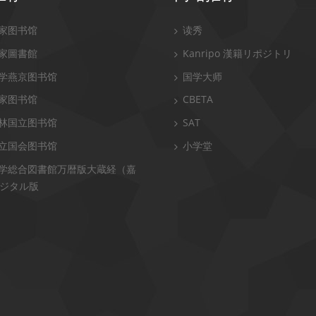
家图书馆
读秀
家圖書館
Kanripo 漢籍リポジトリ
学燕京图书馆
国学大师
家图书馆
CBETA
林国立图书馆
SAT
立国会图书馆
小学堂
学総合図書館万暦版大蔵経（嘉
ジタル版