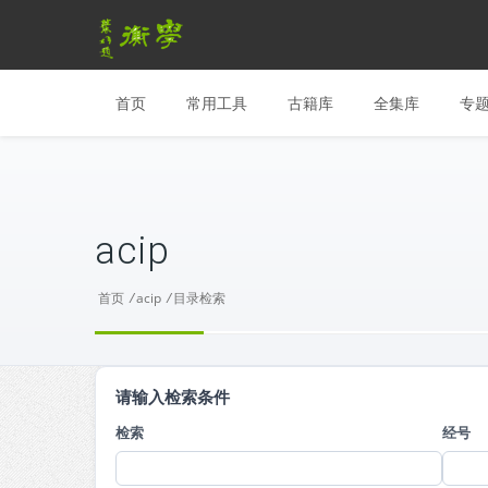
首页
常用工具
古籍库
全集库
专
acip
首页
/
acip
/
目录检索
请输入检索条件
检索
经号