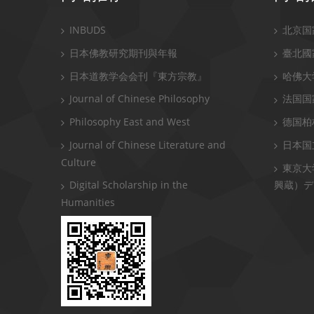
INBUDS
北京国
日本佛教研究期刊與年報
臺北國
日本道教学会会刊『東方宗教』
哈佛大
Journal of Chinese Philosophy
法国国
Philosophy East and West
德国柏
Journal of Chinese Literature and
日本国
Culture
東京大
Digital Scholarship in the
興蔵）デ
Humanities